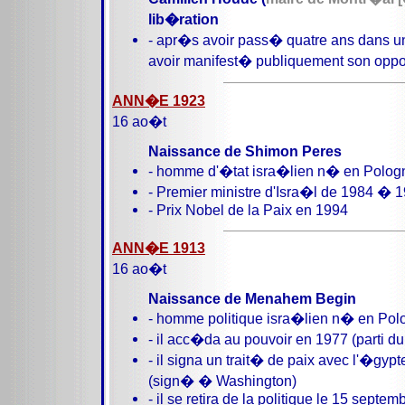
lib�ration
- apr�s avoir pass� quatre ans dans un
avoir manifest� publiquement son oppos
ANN�E 1923
16 ao�t
Naissance de Shimon Peres
- homme d'�tat isra�lien n� en Polog
- Premier ministre d'Isra�l de 1984 � 
- Prix Nobel de la Paix en 1994
ANN�E 1913
16 ao�t
Naissance de Menahem Begin
- homme politique isra�lien n� en Pol
- il acc�da au pouvoir en 1977 (parti du
- il signa un trait� de paix avec l'�gyp
(sign� � Washington)
- il se retira de la politique le 15 septe