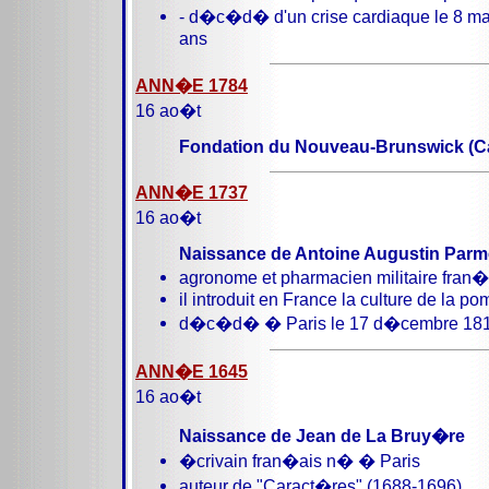
- d�c�d� d'un crise cardiaque le 8 m
ans
ANN�E 1784
16 ao�t
Fondation du Nouveau-Brunswick (C
ANN�E 1737
16 ao�t
Naissance de Antoine Augustin Parm
agronome et pharmacien militaire fran
il introduit en France la culture de la 
d�c�d� � Paris le 17 d�cembre 18
ANN�E 1645
16 ao�t
Naissance de Jean de La Bruy�re
�crivain fran�ais n� � Paris
auteur de "Caract�res" (1688-1696)