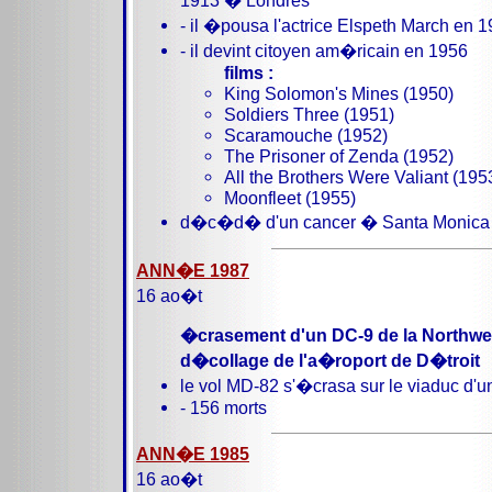
1913 � Londres
- il �pousa l'actrice Elspeth March en 
- il devint citoyen am�ricain en 1956
films :
King Solomon's Mines (1950)
Soldiers Three (1951)
Scaramouche (1952)
The Prisoner of Zenda (1952)
All the Brothers Were Valiant (195
Moonfleet (1955)
d�c�d� d'un cancer � Santa Monica e
ANN�E 1987
16 ao�t
�crasement d'un DC-9 de la Northwes
d�collage de l'a�roport de D�troit
le vol MD-82 s'�crasa sur le viaduc d'u
- 156 morts
ANN�E 1985
16 ao�t