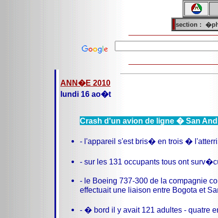
section :
�ph
ANN�E 2010
lundi 16 ao�t
Crash d'un avion de ligne � San And
- l'appareil s'est bris� en trois � l'atter
- sur les 131 occupants tous ont surv�c
- le Boeing 737-300 de la compagnie c
effectuait une liaison entre Bogota et S
- � bord il y avait 121 adultes - quatre e