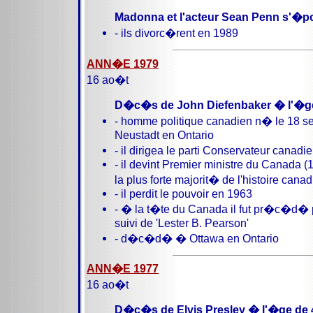
Madonna et l'acteur Sean Penn s'�p
- ils divorc�rent en 1989
ANN�E 1979
16 ao�t
D�c�s de John Diefenbaker � l'�ge
- homme politique canadien n� le 18 
Neustadt en Ontario
- il dirigea le parti Conservateur cana
- il devint Premier ministre du Canada (
la plus forte majorit� de l'histoire cana
- il perdit le pouvoir en 1963
- � la t�te du Canada il fut pr�c�d� pa
suivi de 'Lester B. Pearson'
- d�c�d� � Ottawa en Ontario
ANN�E 1977
16 ao�t
D�c�s de Elvis Presley � l'�ge de 