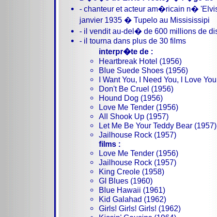
- chanteur et acteur am�ricain n� 'Elvis
janvier 1935 � Tupelo au Missisissipi
- il vendit au-del� de 600 millions de d
- il tourna dans plus de 30 films
interpr�te de :
Heartbreak Hotel (1956)
Blue Suede Shoes (1956)
I Want You, I Need You, I Love You
Don't Be Cruel (1956)
Hound Dog (1956)
Love Me Tender (1956)
All Shook Up (1957)
Let Me Be Your Teddy Bear (1957)
Jailhouse Rock (1957)
films :
Love Me Tender (1956)
Jailhouse Rock (1957)
King Creole (1958)
GI Blues (1960)
Blue Hawaii (1961)
Kid Galahad (1962)
Girls! Girls! Girls! (1962)