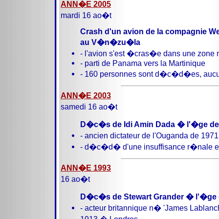
ANN�E 2005
mardi 16 ao�t
Crash d'un avion de la compagnie W
au V�n�zu�la
- l'avion s'est �cras�e dans une zone
- parti de Panama vers la Martinique
- 160 personnes sont d�c�d�es, aucu
ANN�E 2003
samedi 16 ao�t
D�c�s de Idi Amin Dada � l'�ge de
- ancien dictateur de l'Ouganda de 197
- d�c�d� d'une insuffisance r�nale e
ANN�E 1993
16 ao�t
D�c�s de Stewart Grander � l'�ge 
- acteur britannique n� 'James Lablanch