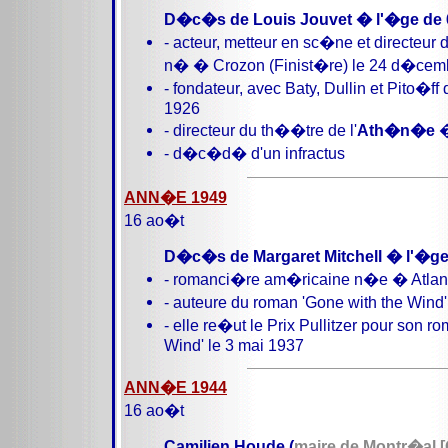
D�c�s de Louis Jouvet � l'�ge de 
- acteur, metteur en sc�ne et directeur
n� � Crozon (Finist�re) le 24 d�cem
- fondateur, avec Baty, Dullin et Pito�ff
1926
- directeur du th��tre de l'
Ath�n�e
�
- d�c�d� d'un infractus
ANN�E 1949
16 ao�t
D�c�s de Margaret Mitchell � l'�ge
- romanci�re am�ricaine n�e � Atlan
- auteure du roman 'Gone with the Wind'
- elle re�ut le Prix Pullitzer pour son r
Wind' le 3 mai 1937
ANN�E 1944
16 ao�t
Camilien Houde (
maire de Montr�al 