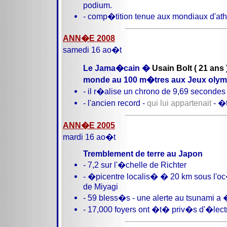
podium.
- comp�tition tenue aux mondiaux d'ath
ANN�E 2008
samedi 16 ao�t
Le Jama�cain �
Usain Bolt ( 21 ans 
monde au 100 m�tres aux Jeux olym
- il r�alise un chrono de 9,69 secondes
- l'ancien record -
qui lui appartenait
- �t
ANN�E 2005
mardi 16 ao�t
Tremblement de terre au Japon
- 7,2 sur l'�chelle de Richter
- �picentre localis� � 20 km sous l'o
de Miyagi
- 59 bless�s - une alerte au tsunami
- 17,000 foyers ont �t� priv�s d'�lect