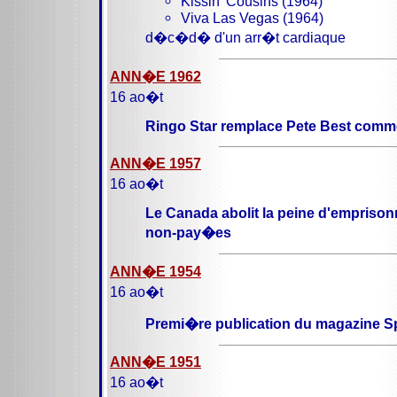
Kissin' Cousins (1964)
Viva Las Vegas (1964)
d�c�d� d'un arr�t cardiaque
ANN�E 1962
16 ao�t
Ringo Star remplace Pete Best comme
ANN�E 1957
16 ao�t
Le Canada abolit la peine d'empriso
non-pay�es
ANN�E 1954
16 ao�t
Premi�re publication du magazine Spo
ANN�E 1951
16 ao�t