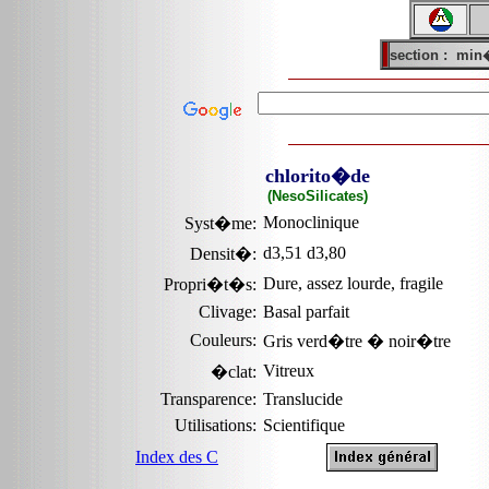
section :
min�
chlorito�de
(NesoSilicates)
Monoclinique
Syst�me:
d3,51 d3,80
Densit�:
Dure, assez lourde, fragile
Propri�t�s:
Clivage:
Basal parfait
Couleurs:
Gris verd�tre � noir�tre
Vitreux
�clat:
Transparence:
Translucide
Utilisations:
Scientifique
Index des C