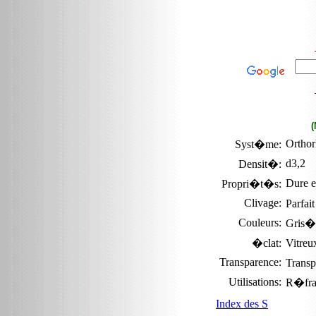
(
Ortho
Syst�me:
d3,2
Densit�:
Dure e
Propri�t�s:
Clivage:
Parfai
Couleurs:
Gris�t
�clat:
Vitre
Transparence:
Transp
Utilisations:
R�frac
Index des S