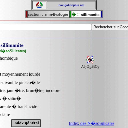
navigationplus.net
� :
section :
min�ralogie
sillimanite
sillimanite
N�soSilicates)
rhombique
Al
O
.SiO
2
3
2
t moyennement lourde
t suivant le pinaco�de
re, jaun�tre, brun�tre, incolore
ux � satin�
arente � translucide
taire
Index des N�soSilicates