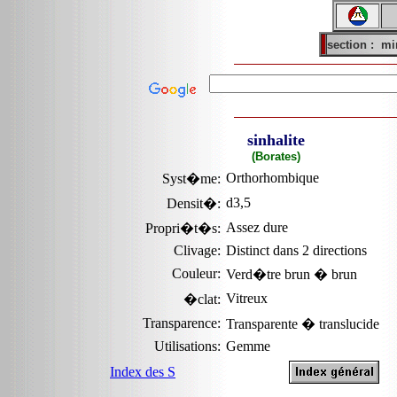
section :
mi
sinhalite
(Borates)
Orthorhombique
Syst�me:
d3,5
Densit�:
Assez dure
Propri�t�s:
Clivage:
Distinct dans 2 directions
Couleur:
Verd�tre brun � brun
Vitreux
�clat:
Transparence:
Transparente � translucide
Utilisations:
Gemme
Index des S