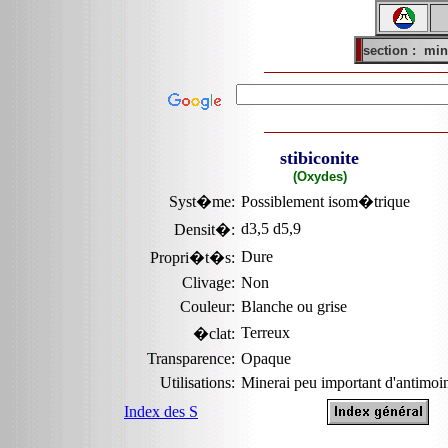
section :
min
stibiconite
(Oxydes)
Syst�me:
Possiblement isom�trique
d3,5 d5,9
Densit�:
Dure
Propri�t�s:
Clivage:
Non
Couleur:
Blanche ou grise
Terreux
�clat:
Transparence:
Opaque
Utilisations:
Minerai peu important d'antimoi
Index des S