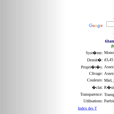
tita
(
Monoc
Syst�me:
d3,45
Densit�:
Assez 
Propri�t�s:
Clivage:
Assez
Couleurs:
Miel,
�clat:
R�si
Transparence:
Trans
Utilisations:
Parfoi
Index des T