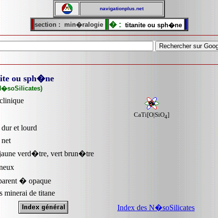
navigationplus.net
� :
section :
min�ralogie
titanite ou sph�ne
nite ou sph�ne
N�soSilicates)
linique
CaTi[O|SiO
]
4
dur et lourd
 net
 jaune verd�tre, vert brun�tre
neux
parent � opaque
s minerai de titane
Index des N�soSilicates