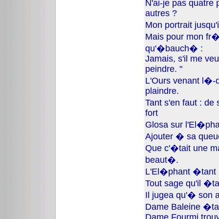
N'ai-je pas quatre 
autres ?
Mon portrait jusqu'
Mais pour mon fr�r
qu'�bauch� :
Jamais, s'il me veut
peindre. "
L'Ours venant l�-de
plaindre.
Tant s'en faut : de
fort
Glosa sur l'El�phan
Ajouter � sa queue
Que c'�tait une m
beaut�.
L'El�phant �tant
Tout sage qu'il �ta
Il jugea qu'� son 
Dame Baleine �tait
Dame Fourmi trouva