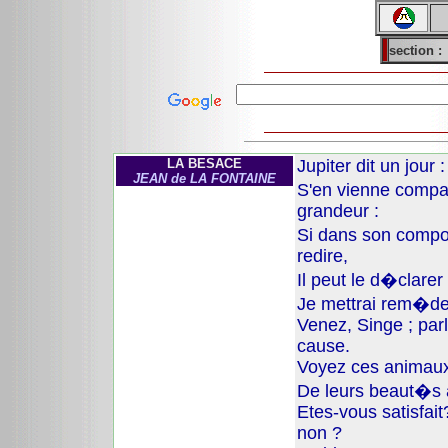
section :
LA BESACE
Jupiter dit un jour 
JEAN de LA FONTAINE
S'en vienne compa
grandeur :
Si dans son comp
redire,
Il peut le d�clarer
Je mettrai rem�de
Venez, Singe ; parl
cause.
Voyez ces animaux
De leurs beaut�s 
Etes-vous satisfait?
non ?