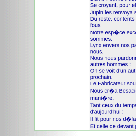
Se croyant, pour el
Jupin les renvoya 
Du reste, contents 
fous
Notre esp�ce excel
sommes,
Lynx envers nos pa
nous,
Nous nous pardonno
autres hommes :
On se voit d'un aut
prochain.
Le Fabricateur sou
Nous cr�a Besaci
mani�re,
Tant ceux du tem
d'aujourd'hui :
Il fit pour nos d�f
Et celle de devant 