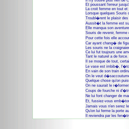
Il n'y trouve plus rien de 
Et poussant l'erreur jusqu
La croit femme en tout et 
Lorsque quelques Souris q
Troubl�rent le plaisir d
Aussit�t la femme est sur
Elle manqua son aventure
Souris de revenir, femme 
Pour cette fois elle accou
Car ayant chang� de figu
Les souris ne la craignaien
Ce lui fut toujours une am
Tant le naturel a de force.
Il se moque de tout, cert
Le vase est imbib�, l'�tof
En vain de son train ordin
On le veut d�saccoutume
Quelque chose qu'on puiss
On ne saurait le r�former
Coups de fourche ni d'�t
Ne lui font changer de ma
Et, fussiez-vous emb�t
Jamais vous n'en serez l
Qu'on lui ferme la porte a
Il reviendra par les fen�t