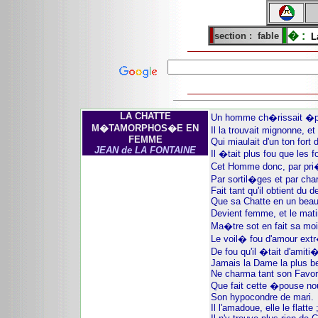
� :
section :
fable
L
LA CHATTE
Un homme ch�rissait �pe
M�TAMORPHOS�E EN
Il la trouvait mignonne, et
FEMME
Qui miaulait d'un ton fort 
JEAN de LA FONTAINE
Il �tait plus fou que les f
Cet Homme donc, par pri�
Par sortil�ges et par cha
Fait tant qu'il obtient du d
Que sa Chatte en un beau
Devient femme, et le ma
Ma�tre sot en fait sa moi
Le voil� fou d'amour ex
De fou qu'il �tait d'amiti
Jamais la Dame la plus be
Ne charma tant son Favor
Que fait cette �pouse no
Son hypocondre de mari.
Il l'amadoue, elle le flatte 