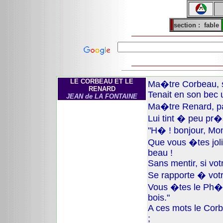
section :
fable
LE CORBEAU ET LE
Ma�tre Corbeau, s
RENARD
Tenait en son bec 
JEAN de LA FONTAINE
Ma�tre Renard, pa
Lui tint � peu pr�
"H� ! bonjour, Mo
Que vous �tes jol
beau !
Sans mentir, si vo
Se rapporte � vot
Vous �tes le Ph�
bois."
A ces mots le Corb
;