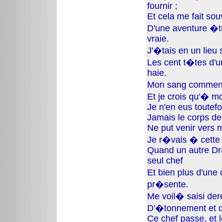
fournir ;
Et cela me fait sou
D'une aventure �tr
vraie.
J'�tais en un lieu 
Les cent t�tes d'u
haie.
Mon sang commenc
Et je crois qu'� mo
Je n'en eus toutefo
Jamais le corps de
Ne put venir vers m
Je r�vais � cette
Quand un autre Dra
seul chef
Et bien plus d'une
pr�sente.
Me voil� saisi der
D'�tonnement et 
Ce chef passe, et 