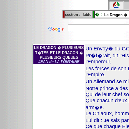
� :
section :
fable
Le Dragon � p
LE DRAGON � PLUSIEURS
Un Envoy� du Gra
T�TES ET LE DRAGON �
Pr�f�rait, dit l'His
PLUSIEURS QUEUES
l'Empereur,
JEAN de LA FONTAINE
Les forces de son
l'Empire.
Un Allemand se mit
Notre prince a de
Qui de leur chef so
Que chacun d'eux 
arm�e.
Le Chiaoux, homm
Lui dit : Je sais 
Ce que chaque Ele