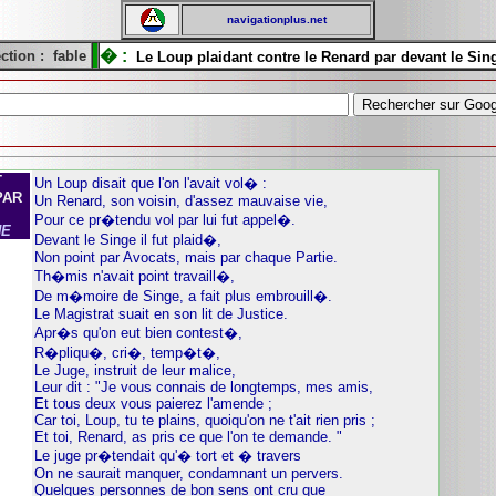
navigationplus.net
� :
ction :
fable
Le Loup plaidant contre le Renard par devant le Si
T
Un Loup disait que l'on l'avait vol� :
PAR
Un Renard, son voisin, d'assez mauvaise vie,
Pour ce pr�tendu vol par lui fut appel�.
NE
Devant le Singe il fut plaid�,
Non point par Avocats, mais par chaque Partie.
Th�mis n'avait point travaill�,
De m�moire de Singe, a fait plus embrouill�.
Le Magistrat suait en son lit de Justice.
Apr�s qu'on eut bien contest�,
R�pliqu�, cri�, temp�t�,
Le Juge, instruit de leur malice,
Leur dit : "Je vous connais de longtemps, mes amis,
Et tous deux vous paierez l'amende ;
Car toi, Loup, tu te plains, quoiqu'on ne t'ait rien pris ;
Et toi, Renard, as pris ce que l'on te demande. "
Le juge pr�tendait qu'� tort et � travers
On ne saurait manquer, condamnant un pervers.
Quelques personnes de bon sens ont cru que