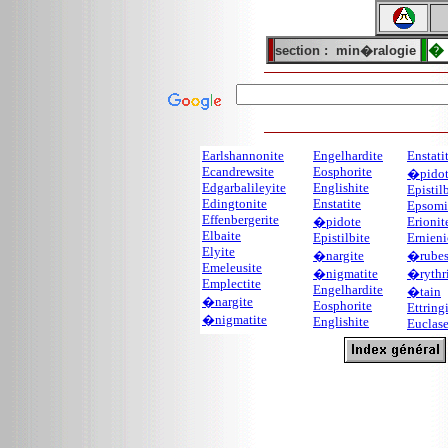
� 
section :
min�ralogie
Earlshannonite
Engelhardite
Enstati
Ecandrewsite
Eosphorite
�pido
Edgarbalileyite
Englishite
Epistil
Edingtonite
Enstatite
Epsomi
Effenbergerite
�pidote
Erionit
Elbaite
Epistilbite
Ernieni
Elyite
�nargite
�rubes
Emeleusite
�nigmatite
�rythr
Emplectite
Engelhardite
�tain
�nargite
Eosphorite
Ettring
�nigmatite
Englishite
Euclas