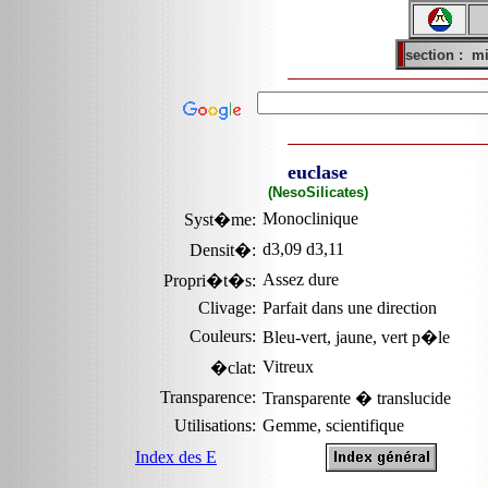
section :
mi
euclase
(NesoSilicates)
Monoclinique
Syst�me:
d3,09 d3,11
Densit�:
Assez dure
Propri�t�s:
Clivage:
Parfait dans une direction
Couleurs:
Bleu-vert, jaune, vert p�le
Vitreux
�clat:
Transparence:
Transparente � translucide
Utilisations:
Gemme, scientifique
Index des E